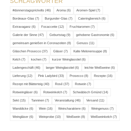
SCHLAGWÖRTER
#donnerstagsprickelts
(46)
Aroma
(6)
Aromen-Spiel
(7)
Bordeaux-Glas
(7)
Burgunder-Glas
(7)
Cateringbereich
(6)
Extravaganz
(6)
Focaccette
(12)
Fruchtaromen
(7)
Galerie der Sinne
(47)
Geburtstag
(9)
gehobene Gastronomie
(6)
gemeinsam genießen in Coronazeiten
(8)
Genuss
(11)
Gläschen Prosecco
(37)
Gläser
(7)
Kalte Melonensuppe
(8)
Kelch
(7)
kochen
(7)
kurzer Weinglasstiel
(6)
Ladengeschäft
(46)
langer Weinglasstiel
(6)
leichte Weißweine
(6)
Lieferung
(12)
Pink Ladybird
(33)
Prosecco
(8)
Rezepte
(16)
Rezept mit Blätterteig
(40)
Rosé
(37)
Rotwein
(7)
Rotweingläser
(6)
Rotweinkelch
(7)
Schwäbisch Gmünd
(14)
Sekt
(15)
Tanninen
(7)
Veranstaltung
(46)
Versand
(11)
Wanddicke
(6)
Wein
(16)
Weincharaktere
(6)
Weingenuss
(7)
Weingläser
(6)
Weinprobe
(10)
Weißwein
(8)
Weißweinkelch
(7)