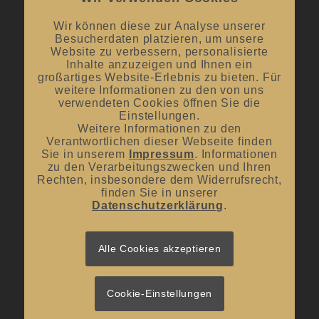
Mai bis September:
12:00 Uhr – 20:00 Uhr / ab 18.00 Uhr
offene Verkostungen
Wir können diese zur Analyse unserer
Besucherdaten platzieren, um unsere
Oktober bis April:
12.00 Uhr – 18.00 Uhr
Website zu verbessern, personalisierte
Inhalte anzuzeigen und Ihnen ein
großartiges Website-Erlebnis zu bieten. Für
Mittwoch und Samstag
weitere Informationen zu den von uns
verwendeten Cookies öffnen Sie die
von 10:00 Uhr – 14:00 Uhr
Einstellungen.
Weitere Informationen zu den
Verantwortlichen dieser Webseite finden
Sie in unserem
Impressum
. Informationen
zu den Verarbeitungszwecken und Ihren
Rechten, insbesondere dem Widerrufsrecht,
UNSER BLOG
finden Sie in unserer
Datenschutzerklärung
.
#donnerstagsprickelts – Lust auf eine Geschmacksexplosion?
16. Juli 2026 - 10:10
#donnerstagsprickelts – Ruggele und französischer Rotwein
Alle Cookies akzeptieren
27. April 2026 - 13:19
#donnerstagsprickelts – Start ins Frühjahr
20. April 2026 - 14:36
Cookie-Einstellungen