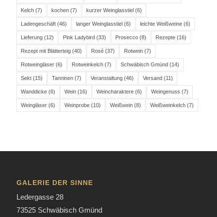
Kelch
(7)
kochen
(7)
kurzer Weinglasstiel
(6)
Ladengeschäft
(46)
langer Weinglasstiel
(6)
leichte Weißweine
(6)
Lieferung
(12)
Pink Ladybird
(33)
Prosecco
(8)
Rezepte
(16)
Rezept mit Blätterteig
(40)
Rosé
(37)
Rotwein
(7)
Rotweingläser
(6)
Rotweinkelch
(7)
Schwäbisch Gmünd
(14)
Sekt
(15)
Tanninen
(7)
Veranstaltung
(46)
Versand
(11)
Wanddicke
(6)
Wein
(16)
Weincharaktere
(6)
Weingenuss
(7)
Weingläser
(6)
Weinprobe
(10)
Weißwein
(8)
Weißweinkelch
(7)
GALERIE DER SINNE
Ledergasse 28
73525 Schwäbisch Gmünd