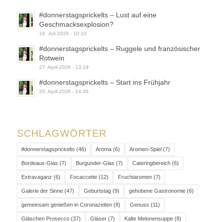
#donnerstagsprickelts – Lust auf eine
Geschmacksexplosion?
16. Juli 2026 - 10:10
#donnerstagsprickelts – Ruggele und französischer
Rotwein
27. April 2026 - 13:19
#donnerstagsprickelts – Start ins Frühjahr
20. April 2026 - 14:36
SCHLAGWÖRTER
#donnerstagsprickelts
(46)
Aroma
(6)
Aromen-Spiel
(7)
Bordeaux-Glas
(7)
Burgunder-Glas
(7)
Cateringbereich
(6)
Extravaganz
(6)
Focaccette
(12)
Fruchtaromen
(7)
Galerie der Sinne
(47)
Geburtstag
(9)
gehobene Gastronomie
(6)
gemeinsam genießen in Coronazeiten
(8)
Genuss
(11)
Gläschen Prosecco
(37)
Gläser
(7)
Kalte Melonensuppe
(8)