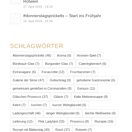
Rotwein
27. April 2026 - 13:19
#donnerstagsprickelts – Start ins Frühjahr
20. April 2026 - 14:36
SCHLAGWÖRTER
#donnerstagsprickelts
(46)
Aroma
(6)
Aromen-Spiel
(7)
Bordeaux-Glas
(7)
Burgunder-Glas
(7)
Cateringbereich
(6)
Extravaganz
(6)
Focaccette
(12)
Fruchtaromen
(7)
Galerie der Sinne
(47)
Geburtstag
(9)
gehobene Gastronomie
(6)
gemeinsam genießen in Coronazeiten
(8)
Genuss
(11)
Gläschen Prosecco
(37)
Gläser
(7)
Kalte Melonensuppe
(8)
Kelch
(7)
kochen
(7)
kurzer Weinglasstiel
(6)
Ladengeschäft
(46)
langer Weinglasstiel
(6)
leichte Weißweine
(6)
Lieferung
(12)
Pink Ladybird
(33)
Prosecco
(8)
Rezepte
(16)
Rezept mit Blätterteig
(40)
Rosé
(37)
Rotwein
(7)