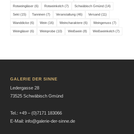
Rotweingläser
(6)
Rotweinkelch
(7)
Schwäbisch Gmünd
(14)
Sekt
(15)
Tanninen
(7)
Veranstaltung
(46)
Versand
(11)
Wanddicke
(6)
Wein
(16)
Weincharaktere
(6)
Weingenuss
(7)
Weingläser
(6)
Weinprobe
(10)
Weißwein
(8)
Weißweinkelch
(7)
GALERIE DER SINNE
Ledergasse 28
73525 Schwäbisch Gmünd
Tel.: +49 – (0)7171 183066
E-Mail: info@galerie-der-sinne.de