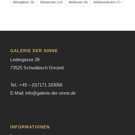
Weingläser
(6)
Weinprobe
(10)
Weißwein
(8)
Weißweinkelch
(7)
GALERIE DER SINNE
Ledergasse 28
73525 Schwäbisch Gmünd
Tel.: +49 – (0)7171 183066
E-Mail: info@galerie-der-sinne.de
INFORMATIONEN