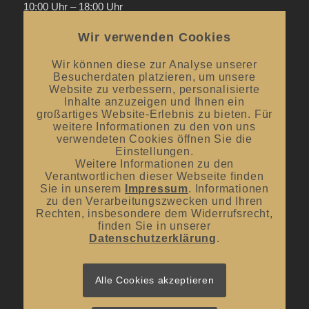
10:00 Uhr – 18:00 Uhr
Donnerstag
Wir verwenden Cookies
Mai bis September:
12:00 Uhr – 20:00 Uhr / ab 18.00 Uhr
offene Verkostungen
Wir können diese zur Analyse unserer
Besucherdaten platzieren, um unsere
Oktober bis April:
12.00 Uhr – 18.00 Uhr
Website zu verbessern, personalisierte
Inhalte anzuzeigen und Ihnen ein
großartiges Website-Erlebnis zu bieten. Für
Mittwoch und Samstag
weitere Informationen zu den von uns
von 10:00 Uhr – 14:00 Uhr
verwendeten Cookies öffnen Sie die
Einstellungen.
Weitere Informationen zu den
Verantwortlichen dieser Webseite finden
Sie in unserem
Impressum
. Informationen
zu den Verarbeitungszwecken und Ihren
Rechten, insbesondere dem Widerrufsrecht,
UNSER BLOG
finden Sie in unserer
Datenschutzerklärung
.
#donnerstagsprickelts – Lust auf eine Geschmacksexplosion?
16. Juli 2026 - 10:10
#donnerstagsprickelts – Ruggele und französischer Rotwein
Alle Cookies akzeptieren
27. April 2026 - 13:19