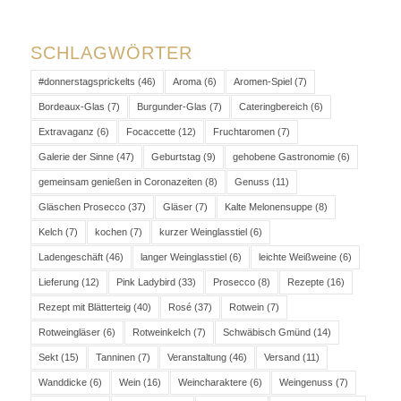
SCHLAGWÖRTER
#donnerstagsprickelts
(46)
Aroma
(6)
Aromen-Spiel
(7)
Bordeaux-Glas
(7)
Burgunder-Glas
(7)
Cateringbereich
(6)
Extravaganz
(6)
Focaccette
(12)
Fruchtaromen
(7)
Galerie der Sinne
(47)
Geburtstag
(9)
gehobene Gastronomie
(6)
gemeinsam genießen in Coronazeiten
(8)
Genuss
(11)
Gläschen Prosecco
(37)
Gläser
(7)
Kalte Melonensuppe
(8)
Kelch
(7)
kochen
(7)
kurzer Weinglasstiel
(6)
Ladengeschäft
(46)
langer Weinglasstiel
(6)
leichte Weißweine
(6)
Lieferung
(12)
Pink Ladybird
(33)
Prosecco
(8)
Rezepte
(16)
Rezept mit Blätterteig
(40)
Rosé
(37)
Rotwein
(7)
Rotweingläser
(6)
Rotweinkelch
(7)
Schwäbisch Gmünd
(14)
Sekt
(15)
Tanninen
(7)
Veranstaltung
(46)
Versand
(11)
Wanddicke
(6)
Wein
(16)
Weincharaktere
(6)
Weingenuss
(7)