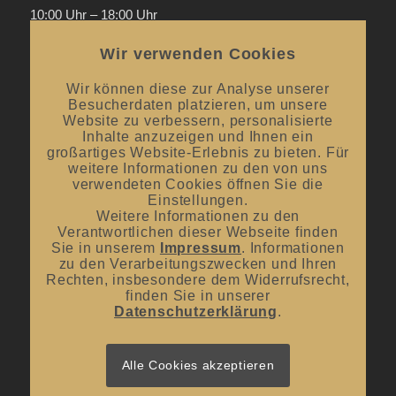
10:00 Uhr – 18:00 Uhr
Donnerstag
Wir verwenden Cookies
Mai bis September:
12:00 Uhr – 20:00 Uhr / ab 18.00 Uhr
offene Verkostungen
Wir können diese zur Analyse unserer
Besucherdaten platzieren, um unsere
Oktober bis April:
12.00 Uhr – 18.00 Uhr
Website zu verbessern, personalisierte
Inhalte anzuzeigen und Ihnen ein
großartiges Website-Erlebnis zu bieten. Für
Mittwoch und Samstag
weitere Informationen zu den von uns
von 10:00 Uhr – 14:00 Uhr
verwendeten Cookies öffnen Sie die
Einstellungen.
Weitere Informationen zu den
Verantwortlichen dieser Webseite finden
Sie in unserem
Impressum
. Informationen
zu den Verarbeitungszwecken und Ihren
Rechten, insbesondere dem Widerrufsrecht,
UNSER BLOG
finden Sie in unserer
Datenschutzerklärung
.
#donnerstagsprickelts – Lust auf eine Geschmacksexplosion?
16. Juli 2026 - 10:10
#donnerstagsprickelts – Ruggele und französischer Rotwein
Alle Cookies akzeptieren
27. April 2026 - 13:19