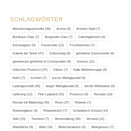
SCHLAGWÖRTER
#donnerstagsprickelts
(46)
Aroma
(6)
Aromen-Spiel
(7)
Bordeaux-Glas
(7)
Burgunder-Glas
(7)
Cateringbereich
(6)
Extravaganz
(6)
Focaccette
(12)
Fruchtaromen
(7)
Galerie der Sinne
(47)
Geburtstag
(9)
gehobene Gastronomie
(6)
gemeinsam genießen in Coronazeiten
(8)
Genuss
(11)
Gläschen Prosecco
(37)
Gläser
(7)
Kalte Melonensuppe
(8)
Kelch
(7)
kochen
(7)
kurzer Weinglasstiel
(6)
Ladengeschäft
(46)
langer Weinglasstiel
(6)
leichte Weißweine
(6)
Lieferung
(12)
Pink Ladybird
(33)
Prosecco
(8)
Rezepte
(16)
Rezept mit Blätterteig
(40)
Rosé
(37)
Rotwein
(7)
Rotweingläser
(6)
Rotweinkelch
(7)
Schwäbisch Gmünd
(14)
Sekt
(15)
Tanninen
(7)
Veranstaltung
(46)
Versand
(11)
Wanddicke
(6)
Wein
(16)
Weincharaktere
(6)
Weingenuss
(7)