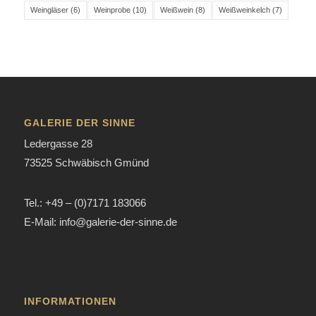
Weingläser
(6)
Weinprobe
(10)
Weißwein
(8)
Weißweinkelch
(7)
GALERIE DER SINNE
Ledergasse 28
73525 Schwäbisch Gmünd
Tel.: +49 – (0)7171 183066
E-Mail: info@galerie-der-sinne.de
INFORMATIONEN