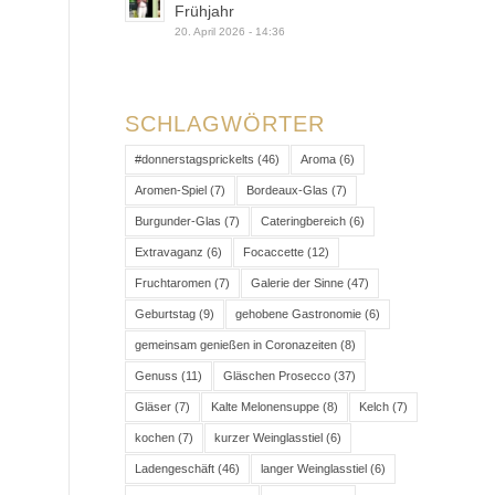
Frühjahr
20. April 2026 - 14:36
SCHLAGWÖRTER
#donnerstagsprickelts
(46)
Aroma
(6)
Aromen-Spiel
(7)
Bordeaux-Glas
(7)
Burgunder-Glas
(7)
Cateringbereich
(6)
Extravaganz
(6)
Focaccette
(12)
Fruchtaromen
(7)
Galerie der Sinne
(47)
Geburtstag
(9)
gehobene Gastronomie
(6)
gemeinsam genießen in Coronazeiten
(8)
Genuss
(11)
Gläschen Prosecco
(37)
Gläser
(7)
Kalte Melonensuppe
(8)
Kelch
(7)
kochen
(7)
kurzer Weinglasstiel
(6)
Ladengeschäft
(46)
langer Weinglasstiel
(6)