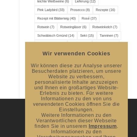
leichte Weißweine
(6)
Lieferung
(12)
Pink Ladybird
(33)
Prosecco
(8)
Rezepte
(16)
Rezept mit Blätterteig
(40)
Rosé
(37)
Rotwein
(7)
Rotweingläser
(6)
Rotweinkelch
(7)
Schwäbisch Gmünd
(14)
Sekt
(15)
Tanninen
(7)
Veranstaltung
(46)
Versand
(11)
Wanddicke
(6)
Wir verwenden Cookies
Wein
(16)
Weincharaktere
(6)
Weingenuss
(7)
Weingläser
(6)
Weinprobe
(10)
Weißwein
(8)
Wir können diese zur Analyse unserer
Weißweinkelch
(7)
Besucherdaten platzieren, um unsere
Website zu verbessern,
personalisierte Inhalte anzuzeigen
und Ihnen ein großartiges Website-
Erlebnis zu bieten. Für weitere
Informationen zu den von uns
verwendeten Cookies öffnen Sie die
Einstellungen.
Weitere Informationen zu den
UNSER BLOG
Verantwortlichen dieser Webseite
finden Sie in unserem
Impressum
.
#donnerstagsprickelts – Lust auf eine
Informationen zu den
Geschmacksexplosion?