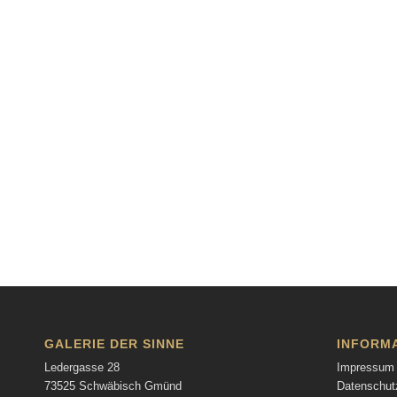
GALERIE DER SINNE
INFORM
Ledergasse 28
Impressum
73525 Schwäbisch Gmünd
Datenschut