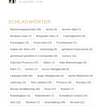
20. April 2026 - 14:36
SCHLAGWÖRTER
#donnerstagsprickelts
(46)
Aroma
(6)
Aromen-Spiel
(7)
Bordeaux-Glas
(7)
Burgunder-Glas
(7)
Cateringbereich
(6)
Extravaganz
(6)
Focaccette
(12)
Fruchtaromen
(7)
Galerie der Sinne
(47)
Geburtstag
(9)
gehobene Gastronomie
(6)
gemeinsam genießen in Coronazeiten
(8)
Genuss
(11)
Gläschen Prosecco
(37)
Gläser
(7)
Kalte Melonensuppe
(8)
Kelch
(7)
kochen
(7)
kurzer Weinglasstiel
(6)
Ladengeschäft
(46)
langer Weinglasstiel
(6)
leichte Weißweine
(6)
Lieferung
(12)
Pink Ladybird
(33)
Prosecco
(8)
Rezepte
(16)
Rezept mit Blätterteig
(40)
Rosé
(37)
Rotwein
(7)
Rotweingläser
(6)
Rotweinkelch
(7)
Schwäbisch Gmünd
(14)
Sekt
(15)
Tanninen
(7)
Veranstaltung
(46)
Versand
(11)