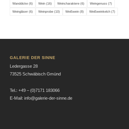
Wanddicke
(6)
Wein
(16)
Weincharaktere
(6)
Weingenuss
(7)
Weingläser
(6)
Weinprobe
(10)
Weißwein
(8)
Weißweinkelch
(7)
GALERIE DER SINNE
Ledergasse 28
73525 Schwäbisch Gmünd
Tel.: +49 – (0)7171 183066
E-Mail: info@galerie-der-sinne.de