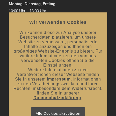
Montag, Dienstag, Freitag
10:00 Uhr – 18:00 Uhr
Donnerstag
Wir verwenden Cookies
Mai bis September:
12:00 Uhr – 20:00 Uhr / ab 18.00 Uhr
offene Verkostungen
Wir können diese zur Analyse unserer
Besucherdaten platzieren, um unsere
Oktober bis April:
12.00 Uhr – 18.00 Uhr
Website zu verbessern, personalisierte
Inhalte anzuzeigen und Ihnen ein
großartiges Website-Erlebnis zu bieten. Für
Mittwoch und Samstag
weitere Informationen zu den von uns
verwendeten Cookies öffnen Sie die
von 10:00 Uhr – 14:00 Uhr
Einstellungen.
Weitere Informationen zu den
Verantwortlichen dieser Webseite finden
Sie in unserem
Impressum
. Informationen
zu den Verarbeitungszwecken und Ihren
Rechten, insbesondere dem Widerrufsrecht,
UNSER BLOG
finden Sie in unserer
Datenschutzerklärung
.
#donnerstagsprickelts – Lust auf eine Geschmacksexplosion?
16. Juli 2026 - 10:10
#donnerstagsprickelts – Ruggele und französischer Rotwein
Alle Cookies akzeptieren
27. April 2026 - 13:19