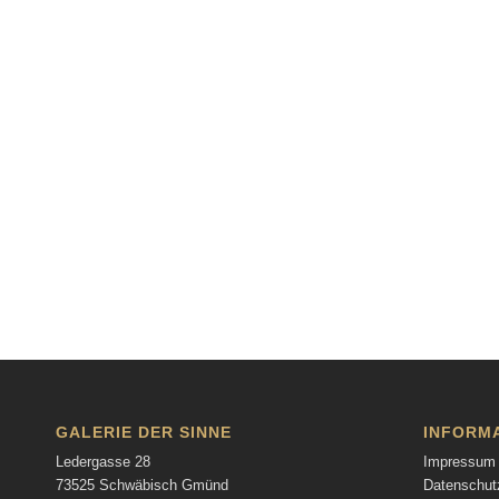
GALERIE DER SINNE
INFORM
Ledergasse 28
Impressum
73525 Schwäbisch Gmünd
Datenschut