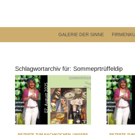
GALERIE DER SINNE
FIRMENK
Schlagwortarchiv für:
Sommeprtrüffeldip
REZEPTE ZUM NACHKOCHEN
,
UNSERE
REZEPTE ZU