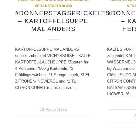
VERANSTALTUNGEN
VER
#DONNERSTAGSPRICKELTS
#DONNE
– KARTOFFELSUPPE
– K
MAL ANDERS
HEI
KARTOFFELSUPPE MAL ANDERS
KALTES FÜR HE
schnell zubereitet VICHYSSOISE - KALTE
zubereitet KA
KARTOFFEL-LAUCHSUPPE *Zutaten für
WASSERMELONE
4 Personen: *500 g Kartoffeln, *3
kg Wassermelone
Frühlingszwiebeln, *1 Stange Lauch, *3 EL
Gläser SUGO 
ZITRONEN-INGWERÖL und *1 TL
CITRON CONFI
CITRON CONFIT (damit ersetze…
BALSAMESSIG,
INGWER, *6…
13. August 2025
2