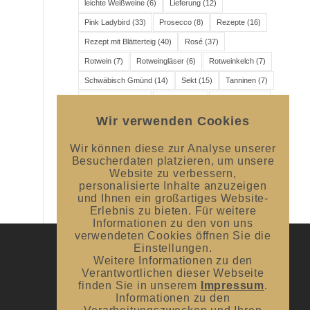
leichte Weißweine
(6)
Lieferung
(12)
Pink Ladybird
(33)
Prosecco
(8)
Rezepte
(16)
Rezept mit Blätterteig
(40)
Rosé
(37)
Rotwein
(7)
Rotweingläser
(6)
Rotweinkelch
(7)
Schwäbisch Gmünd
(14)
Sekt
(15)
Tanninen
(7)
Veranstaltung
(46)
Versand
(11)
Wanddicke
(6)
Wir verwenden Cookies
Wein
(16)
Weincharaktere
(6)
Weingenuss
(7)
Weingläser
(6)
Weinprobe
(10)
Weißwein
(8)
Wir können diese zur Analyse unserer
Weißweinkelch
(7)
Besucherdaten platzieren, um unsere
Website zu verbessern,
personalisierte Inhalte anzuzeigen
und Ihnen ein großartiges Website-
Erlebnis zu bieten. Für weitere
Informationen zu den von uns
verwendeten Cookies öffnen Sie die
Einstellungen.
Weitere Informationen zu den
UNSER BLOG
Verantwortlichen dieser Webseite
finden Sie in unserem
Impressum
.
#donnerstagsprickelts – Lust auf eine
Informationen zu den
Geschmacksexplosion?