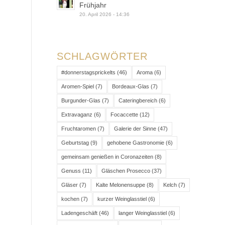
Frühjahr
20. April 2026 - 14:36
SCHLAGWÖRTER
#donnerstagsprickelts
(46)
Aroma
(6)
Aromen-Spiel
(7)
Bordeaux-Glas
(7)
Burgunder-Glas
(7)
Cateringbereich
(6)
Extravaganz
(6)
Focaccette
(12)
Fruchtaromen
(7)
Galerie der Sinne
(47)
Geburtstag
(9)
gehobene Gastronomie
(6)
gemeinsam genießen in Coronazeiten
(8)
Genuss
(11)
Gläschen Prosecco
(37)
Gläser
(7)
Kalte Melonensuppe
(8)
Kelch
(7)
kochen
(7)
kurzer Weinglasstiel
(6)
Ladengeschäft
(46)
langer Weinglasstiel
(6)