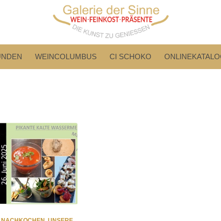
UNDEN
WEINCOLUMBUS
CI SCHOKO
ONLINEKATALO
M NACHKOCHEN
,
UNSERE