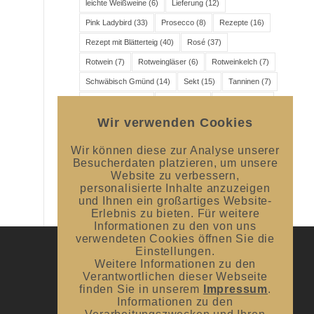
leichte Weißweine
(6)
Lieferung
(12)
Pink Ladybird
(33)
Prosecco
(8)
Rezepte
(16)
Rezept mit Blätterteig
(40)
Rosé
(37)
Rotwein
(7)
Rotweingläser
(6)
Rotweinkelch
(7)
Schwäbisch Gmünd
(14)
Sekt
(15)
Tanninen
(7)
Veranstaltung
(46)
Versand
(11)
Wanddicke
(6)
Wir verwenden Cookies
Wein
(16)
Weincharaktere
(6)
Weingenuss
(7)
Weingläser
(6)
Weinprobe
(10)
Weißwein
(8)
Wir können diese zur Analyse unserer
Weißweinkelch
(7)
Besucherdaten platzieren, um unsere
Website zu verbessern,
personalisierte Inhalte anzuzeigen
und Ihnen ein großartiges Website-
Erlebnis zu bieten. Für weitere
Informationen zu den von uns
verwendeten Cookies öffnen Sie die
Einstellungen.
Weitere Informationen zu den
UNSER BLOG
Verantwortlichen dieser Webseite
finden Sie in unserem
Impressum
.
#donnerstagsprickelts – Lust auf eine
Informationen zu den
Geschmacksexplosion?