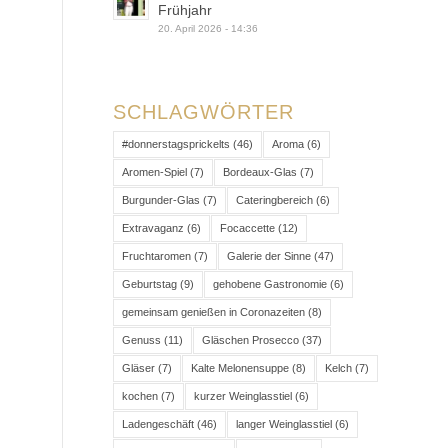
Frühjahr
20. April 2026 - 14:36
SCHLAGWÖRTER
#donnerstagsprickelts
(46)
Aroma
(6)
Aromen-Spiel
(7)
Bordeaux-Glas
(7)
Burgunder-Glas
(7)
Cateringbereich
(6)
Extravaganz
(6)
Focaccette
(12)
Fruchtaromen
(7)
Galerie der Sinne
(47)
Geburtstag
(9)
gehobene Gastronomie
(6)
gemeinsam genießen in Coronazeiten
(8)
Genuss
(11)
Gläschen Prosecco
(37)
Gläser
(7)
Kalte Melonensuppe
(8)
Kelch
(7)
kochen
(7)
kurzer Weinglasstiel
(6)
Ladengeschäft
(46)
langer Weinglasstiel
(6)