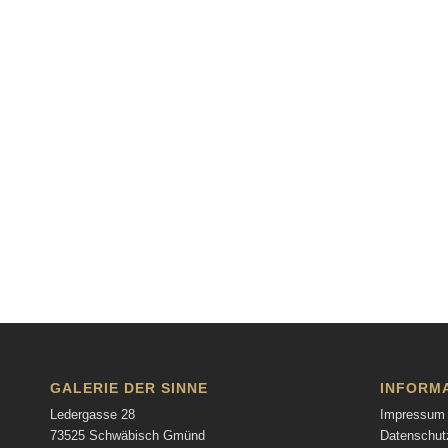
GALERIE DER SINNE
INFORM
Ledergasse 28
Impressum
73525 Schwäbisch Gmünd
Datenschut