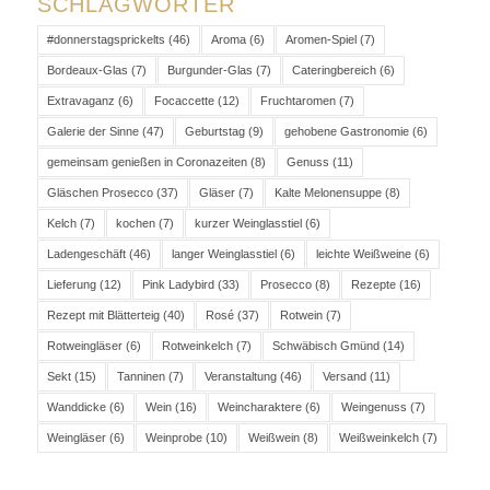
SCHLAGWÖRTER
#donnerstagsprickelts
(46)
Aroma
(6)
Aromen-Spiel
(7)
Bordeaux-Glas
(7)
Burgunder-Glas
(7)
Cateringbereich
(6)
Extravaganz
(6)
Focaccette
(12)
Fruchtaromen
(7)
Galerie der Sinne
(47)
Geburtstag
(9)
gehobene Gastronomie
(6)
gemeinsam genießen in Coronazeiten
(8)
Genuss
(11)
Gläschen Prosecco
(37)
Gläser
(7)
Kalte Melonensuppe
(8)
Kelch
(7)
kochen
(7)
kurzer Weinglasstiel
(6)
Ladengeschäft
(46)
langer Weinglasstiel
(6)
leichte Weißweine
(6)
Lieferung
(12)
Pink Ladybird
(33)
Prosecco
(8)
Rezepte
(16)
Rezept mit Blätterteig
(40)
Rosé
(37)
Rotwein
(7)
Rotweingläser
(6)
Rotweinkelch
(7)
Schwäbisch Gmünd
(14)
Sekt
(15)
Tanninen
(7)
Veranstaltung
(46)
Versand
(11)
Wanddicke
(6)
Wein
(16)
Weincharaktere
(6)
Weingenuss
(7)
Weingläser
(6)
Weinprobe
(10)
Weißwein
(8)
Weißweinkelch
(7)