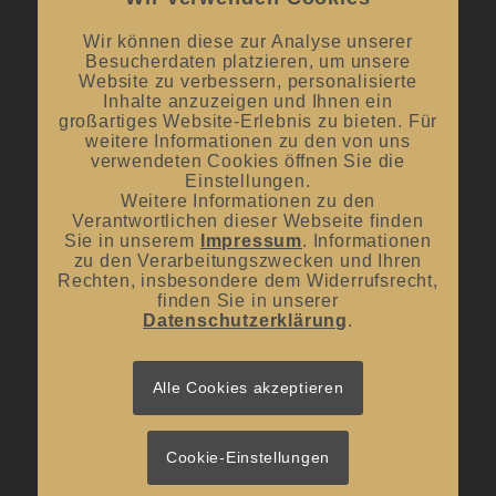
Mai bis September:
12:00 Uhr – 20:00 Uhr / ab 18.00 Uhr
offene Verkostungen
Wir können diese zur Analyse unserer
Besucherdaten platzieren, um unsere
Oktober bis April:
12.00 Uhr – 18.00 Uhr
Website zu verbessern, personalisierte
Inhalte anzuzeigen und Ihnen ein
großartiges Website-Erlebnis zu bieten. Für
Mittwoch und Samstag
weitere Informationen zu den von uns
von 10:00 Uhr – 14:00 Uhr
verwendeten Cookies öffnen Sie die
Einstellungen.
Weitere Informationen zu den
Verantwortlichen dieser Webseite finden
Sie in unserem
Impressum
. Informationen
zu den Verarbeitungszwecken und Ihren
Rechten, insbesondere dem Widerrufsrecht,
UNSER BLOG
finden Sie in unserer
Datenschutzerklärung
.
#donnerstagsprickelts – Lust auf eine Geschmacksexplosion?
16. Juli 2026 - 10:10
#donnerstagsprickelts – Ruggele und französischer Rotwein
Alle Cookies akzeptieren
27. April 2026 - 13:19
#donnerstagsprickelts – Start ins Frühjahr
20. April 2026 - 14:36
Cookie-Einstellungen