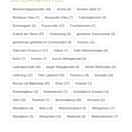
#donnerstagsprickelts
(46)
Aroma
(6)
Aromen-Spiel
(7)
Bordeaux-Glas
(7)
Burgunder-Glas
(7)
Cateringbereich
(6)
Extravaganz
(6)
Focaccette
(12)
Fruchtaromen
(7)
Galerie der Sinne
(47)
Geburtstag
(9)
gehobene Gastronomie
(6)
gemeinsam genießen in Coronazeiten
(8)
Genuss
(11)
Gläschen Prosecco
(37)
Gläser
(7)
Kalte Melonensuppe
(8)
Kelch
(7)
kochen
(7)
kurzer Weinglasstiel
(6)
Ladengeschäft
(46)
langer Weinglasstiel
(6)
leichte Weißweine
(6)
Lieferung
(12)
Pink Ladybird
(33)
Prosecco
(8)
Rezepte
(16)
Rezept mit Blätterteig
(40)
Rosé
(37)
Rotwein
(7)
Rotweingläser
(6)
Rotweinkelch
(7)
Schwäbisch Gmünd
(14)
Sekt
(15)
Tanninen
(7)
Veranstaltung
(46)
Versand
(11)
Wanddicke
(6)
Wein
(16)
Weincharaktere
(6)
Weingenuss
(7)
Weingläser
(6)
Weinprobe
(10)
Weißwein
(8)
Weißweinkelch
(7)