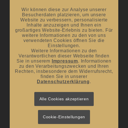
Mai bis September:
12:00 Uhr – 20:00 Uhr / ab 18.00 Uhr
offene Verkostungen
Wir können diese zur Analyse unserer
Besucherdaten platzieren, um unsere
Oktober bis April:
12.00 Uhr – 18.00 Uhr
Website zu verbessern, personalisierte
Inhalte anzuzeigen und Ihnen ein
großartiges Website-Erlebnis zu bieten. Für
Mittwoch und Samstag
weitere Informationen zu den von uns
von 10:00 Uhr – 14:00 Uhr
verwendeten Cookies öffnen Sie die
Einstellungen.
Weitere Informationen zu den
Verantwortlichen dieser Webseite finden
Sie in unserem
Impressum
. Informationen
zu den Verarbeitungszwecken und Ihren
Rechten, insbesondere dem Widerrufsrecht,
UNSER BLOG
finden Sie in unserer
Datenschutzerklärung
.
#donnerstagsprickelts – Lust auf eine Geschmacksexplosion?
16. Juli 2026 - 10:10
#donnerstagsprickelts – Ruggele und französischer Rotwein
Alle Cookies akzeptieren
27. April 2026 - 13:19
#donnerstagsprickelts – Start ins Frühjahr
20. April 2026 - 14:36
Cookie-Einstellungen