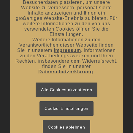
Besucherdaten platzieren, um unsere
Oktober bis April:
12.00 Uhr – 18.00 Uhr
Website zu verbessern, personalisierte
Inhalte anzuzeigen und Ihnen ein
großartiges Website-Erlebnis zu bieten. Für
Mittwoch und Samstag
weitere Informationen zu den von uns
verwendeten Cookies öffnen Sie die
von 10:00 Uhr – 14:00 Uhr
Einstellungen.
Weitere Informationen zu den
Verantwortlichen dieser Webseite finden
Sie in unserem
Impressum
. Informationen
zu den Verarbeitungszwecken und Ihren
Rechten, insbesondere dem Widerrufsrecht,
UNSER BLOG
finden Sie in unserer
Datenschutzerklärung
.
#donnerstagsprickelts – Lust auf eine Geschmacksexplosion?
16. Juli 2026 - 10:10
#donnerstagsprickelts – Ruggele und französischer Rotwein
Alle Cookies akzeptieren
27. April 2026 - 13:19
#donnerstagsprickelts – Start ins Frühjahr
20. April 2026 - 14:36
Cookie-Einstellungen
Cookies ablehnen