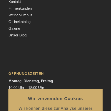
Kontakt
Firmenkunden
Weincolumbus
Onlinekatalog
Galerie
Unser Blog
ÖFFNUNGSZEITEN
Montag, Dienstag, Freitag
10:00 Uhr – 18:00 Uhr
Donnerstag
Wir verwenden Cookies
Mai bis September:
12:00 Uhr – 20:00 Uhr / ab 18.00 Uhr
offene Verkostungen
Wir können diese zur Analyse unserer