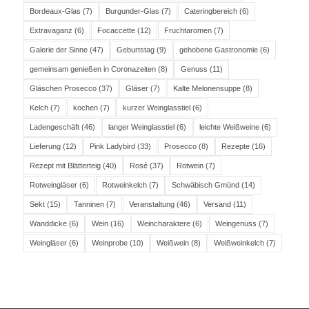
Bordeaux-Glas
(7)
Burgunder-Glas
(7)
Cateringbereich
(6)
Extravaganz
(6)
Focaccette
(12)
Fruchtaromen
(7)
Galerie der Sinne
(47)
Geburtstag
(9)
gehobene Gastronomie
(6)
gemeinsam genießen in Coronazeiten
(8)
Genuss
(11)
Gläschen Prosecco
(37)
Gläser
(7)
Kalte Melonensuppe
(8)
Kelch
(7)
kochen
(7)
kurzer Weinglasstiel
(6)
Ladengeschäft
(46)
langer Weinglasstiel
(6)
leichte Weißweine
(6)
Lieferung
(12)
Pink Ladybird
(33)
Prosecco
(8)
Rezepte
(16)
Rezept mit Blätterteig
(40)
Rosé
(37)
Rotwein
(7)
Rotweingläser
(6)
Rotweinkelch
(7)
Schwäbisch Gmünd
(14)
Sekt
(15)
Tanninen
(7)
Veranstaltung
(46)
Versand
(11)
Wanddicke
(6)
Wein
(16)
Weincharaktere
(6)
Weingenuss
(7)
Weingläser
(6)
Weinprobe
(10)
Weißwein
(8)
Weißweinkelch
(7)