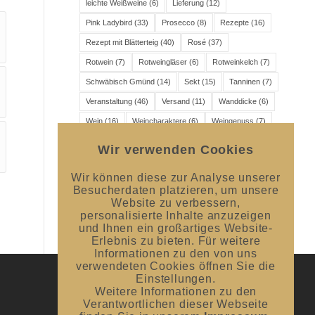
leichte Weißweine
(6)
Lieferung
(12)
Pink Ladybird
(33)
Prosecco
(8)
Rezepte
(16)
Rezept mit Blätterteig
(40)
Rosé
(37)
Rotwein
(7)
Rotweingläser
(6)
Rotweinkelch
(7)
Schwäbisch Gmünd
(14)
Sekt
(15)
Tanninen
(7)
Veranstaltung
(46)
Versand
(11)
Wanddicke
(6)
Wein
(16)
Weincharaktere
(6)
Weingenuss
(7)
Weingläser
(6)
Weinprobe
(10)
Weißwein
(8)
Wir verwenden Cookies
Weißweinkelch
(7)
Wir können diese zur Analyse unserer
Besucherdaten platzieren, um unsere
Website zu verbessern,
personalisierte Inhalte anzuzeigen
und Ihnen ein großartiges Website-
Erlebnis zu bieten. Für weitere
Informationen zu den von uns
verwendeten Cookies öffnen Sie die
Einstellungen.
Weitere Informationen zu den
UNSER BLOG
Verantwortlichen dieser Webseite