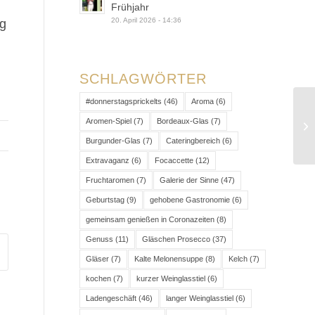
Frühjahr
20. April 2026 - 14:36
ag
SCHLAGWÖRTER
#donnerstagsprickelts
(46)
Aroma
(6)
Aromen-Spiel
(7)
Bordeaux-Glas
(7)
Burgunder-Glas
(7)
Cateringbereich
(6)
Extravaganz
(6)
Focaccette
(12)
Fruchtaromen
(7)
Galerie der Sinne
(47)
Geburtstag
(9)
gehobene Gastronomie
(6)
gemeinsam genießen in Coronazeiten
(8)
Genuss
(11)
Gläschen Prosecco
(37)
Gläser
(7)
Kalte Melonensuppe
(8)
Kelch
(7)
kochen
(7)
kurzer Weinglasstiel
(6)
Ladengeschäft
(46)
langer Weinglasstiel
(6)