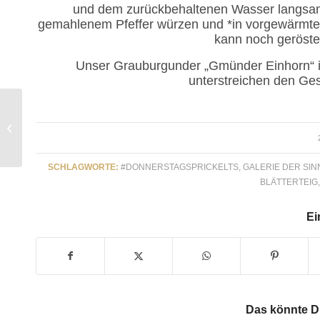
und dem zurückbehaltenen Wasser langsam 
gemahlenem Pfeffer würzen und *in vorgewärmten
kann noch geröste
Unser Grauburgunder „Gmünder Einhorn“ i
unterstreichen den Ge
#donnerstagsprickelts –
Roter Pfannkuchen –
grüner Spargel
SCHLAGWORTE:
#DONNERSTAGSPRICKELTS
,
GALERIE DER SIN
BLÄTTERTEIG
Ei
Das könnte Di