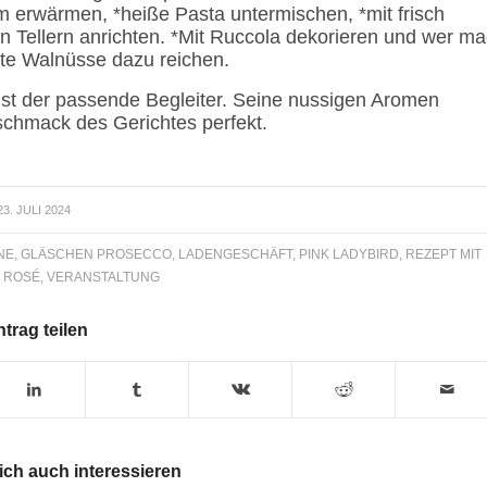
erwärmen, *heiße Pasta untermischen, *mit frisch
 Tellern anrichten. *Mit Ruccola dekorieren und wer m
te Walnüsse dazu reichen.
st der passende Begleiter. Seine nussigen Aromen
schmack des Gerichtes perfekt.
23. JULI 2024
NE
,
GLÄSCHEN PROSECCO
,
LADENGESCHÄFT
,
PINK LADYBIRD
,
REZEPT MIT
,
ROSÉ
,
VERANSTALTUNG
ntrag teilen
ch auch interessieren