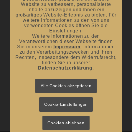
Oktober bis April:
12.00 Uhr – 18.00 Uhr
Website zu verbessern, personalisierte
Inhalte anzuzeigen und Ihnen ein
großartiges Website-Erlebnis zu bieten. Für
Mittwoch und Samstag
weitere Informationen zu den von uns
verwendeten Cookies öffnen Sie die
von 10:00 Uhr – 14:00 Uhr
Einstellungen.
Weitere Informationen zu den
Verantwortlichen dieser Webseite finden
Sie in unserem
Impressum
. Informationen
zu den Verarbeitungszwecken und Ihren
Rechten, insbesondere dem Widerrufsrecht,
UNSER BLOG
finden Sie in unserer
Datenschutzerklärung
.
#donnerstagsprickelts – Lust auf eine Geschmacksexplosion?
16. Juli 2026 - 10:10
#donnerstagsprickelts – Ruggele und französischer Rotwein
Alle Cookies akzeptieren
27. April 2026 - 13:19
#donnerstagsprickelts – Start ins Frühjahr
20. April 2026 - 14:36
Cookie-Einstellungen
Cookies ablehnen