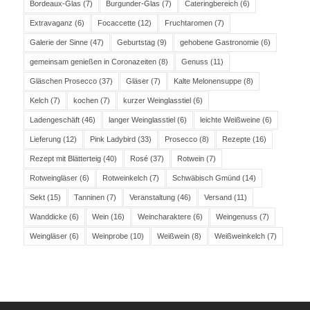
Bordeaux-Glas
(7)
Burgunder-Glas
(7)
Cateringbereich
(6)
Extravaganz
(6)
Focaccette
(12)
Fruchtaromen
(7)
Galerie der Sinne
(47)
Geburtstag
(9)
gehobene Gastronomie
(6)
gemeinsam genießen in Coronazeiten
(8)
Genuss
(11)
Gläschen Prosecco
(37)
Gläser
(7)
Kalte Melonensuppe
(8)
Kelch
(7)
kochen
(7)
kurzer Weinglasstiel
(6)
Ladengeschäft
(46)
langer Weinglasstiel
(6)
leichte Weißweine
(6)
Lieferung
(12)
Pink Ladybird
(33)
Prosecco
(8)
Rezepte
(16)
Rezept mit Blätterteig
(40)
Rosé
(37)
Rotwein
(7)
Rotweingläser
(6)
Rotweinkelch
(7)
Schwäbisch Gmünd
(14)
Sekt
(15)
Tanninen
(7)
Veranstaltung
(46)
Versand
(11)
Wanddicke
(6)
Wein
(16)
Weincharaktere
(6)
Weingenuss
(7)
Weingläser
(6)
Weinprobe
(10)
Weißwein
(8)
Weißweinkelch
(7)