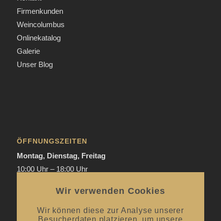
Firmenkunden
Weincolumbus
Onlinekatalog
Galerie
Unser Blog
ÖFFNUNGSZEITEN
Montag, Dienstag, Freitag
10:00 Uhr – 18:00 Uhr
Donnerstag
Wir verwenden Cookies
Mai bis September:
12:00 Uhr – 20:00 Uhr / ab 18.00 Uhr
offene Verkostungen
Wir können diese zur Analyse unserer
Besucherdaten platzieren, um unsere