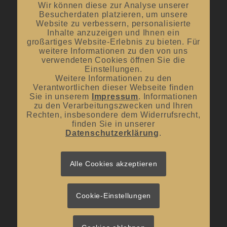
offene Verkostungen
Wir können diese zur Analyse unserer
Besucherdaten platzieren, um unsere
Oktober bis April:
12.00 Uhr – 18.00 Uhr
Website zu verbessern, personalisierte
Inhalte anzuzeigen und Ihnen ein
großartiges Website-Erlebnis zu bieten. Für
Mittwoch und Samstag
weitere Informationen zu den von uns
verwendeten Cookies öffnen Sie die
von 10:00 Uhr – 14:00 Uhr
Einstellungen.
Weitere Informationen zu den
Verantwortlichen dieser Webseite finden
Sie in unserem
Impressum
. Informationen
zu den Verarbeitungszwecken und Ihren
Rechten, insbesondere dem Widerrufsrecht,
UNSER BLOG
finden Sie in unserer
Datenschutzerklärung
.
#donnerstagsprickelts – Lust auf eine Geschmacksexplosion?
16. Juli 2026 - 10:10
#donnerstagsprickelts – Ruggele und französischer Rotwein
Alle Cookies akzeptieren
27. April 2026 - 13:19
#donnerstagsprickelts – Start ins Frühjahr
20. April 2026 - 14:36
Cookie-Einstellungen