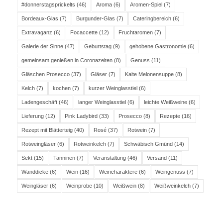
#donnerstagsprickelts
(46)
Aroma
(6)
Aromen-Spiel
(7)
Bordeaux-Glas
(7)
Burgunder-Glas
(7)
Cateringbereich
(6)
Extravaganz
(6)
Focaccette
(12)
Fruchtaromen
(7)
Galerie der Sinne
(47)
Geburtstag
(9)
gehobene Gastronomie
(6)
gemeinsam genießen in Coronazeiten
(8)
Genuss
(11)
Gläschen Prosecco
(37)
Gläser
(7)
Kalte Melonensuppe
(8)
Kelch
(7)
kochen
(7)
kurzer Weinglasstiel
(6)
Ladengeschäft
(46)
langer Weinglasstiel
(6)
leichte Weißweine
(6)
Lieferung
(12)
Pink Ladybird
(33)
Prosecco
(8)
Rezepte
(16)
Rezept mit Blätterteig
(40)
Rosé
(37)
Rotwein
(7)
Rotweingläser
(6)
Rotweinkelch
(7)
Schwäbisch Gmünd
(14)
Sekt
(15)
Tanninen
(7)
Veranstaltung
(46)
Versand
(11)
Wanddicke
(6)
Wein
(16)
Weincharaktere
(6)
Weingenuss
(7)
Weingläser
(6)
Weinprobe
(10)
Weißwein
(8)
Weißweinkelch
(7)