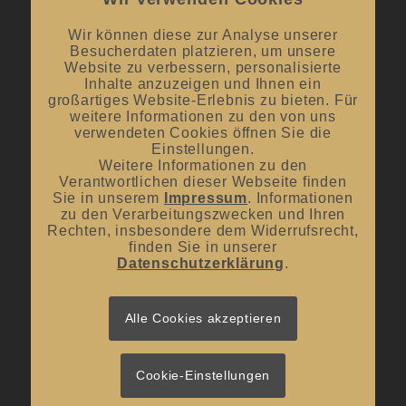
Mai bis September:
12:00 Uhr – 20:00 Uhr / ab 18.00 Uhr
offene Verkostungen
Wir können diese zur Analyse unserer
Besucherdaten platzieren, um unsere
Oktober bis April:
12.00 Uhr – 18.00 Uhr
Website zu verbessern, personalisierte
Inhalte anzuzeigen und Ihnen ein
großartiges Website-Erlebnis zu bieten. Für
Mittwoch und Samstag
weitere Informationen zu den von uns
von 10:00 Uhr – 14:00 Uhr
verwendeten Cookies öffnen Sie die
Einstellungen.
Weitere Informationen zu den
Verantwortlichen dieser Webseite finden
Sie in unserem
Impressum
. Informationen
zu den Verarbeitungszwecken und Ihren
Rechten, insbesondere dem Widerrufsrecht,
UNSER BLOG
finden Sie in unserer
Datenschutzerklärung
.
#donnerstagsprickelts – Lust auf eine Geschmacksexplosion?
16. Juli 2026 - 10:10
#donnerstagsprickelts – Ruggele und französischer Rotwein
Alle Cookies akzeptieren
27. April 2026 - 13:19
#donnerstagsprickelts – Start ins Frühjahr
20. April 2026 - 14:36
Cookie-Einstellungen