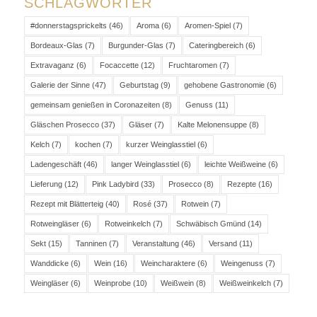
SCHLAGWÖRTER
#donnerstagsprickelts
(46)
Aroma
(6)
Aromen-Spiel
(7)
Bordeaux-Glas
(7)
Burgunder-Glas
(7)
Cateringbereich
(6)
Extravaganz
(6)
Focaccette
(12)
Fruchtaromen
(7)
Galerie der Sinne
(47)
Geburtstag
(9)
gehobene Gastronomie
(6)
gemeinsam genießen in Coronazeiten
(8)
Genuss
(11)
Gläschen Prosecco
(37)
Gläser
(7)
Kalte Melonensuppe
(8)
Kelch
(7)
kochen
(7)
kurzer Weinglasstiel
(6)
Ladengeschäft
(46)
langer Weinglasstiel
(6)
leichte Weißweine
(6)
Lieferung
(12)
Pink Ladybird
(33)
Prosecco
(8)
Rezepte
(16)
Rezept mit Blätterteig
(40)
Rosé
(37)
Rotwein
(7)
Rotweingläser
(6)
Rotweinkelch
(7)
Schwäbisch Gmünd
(14)
Sekt
(15)
Tanninen
(7)
Veranstaltung
(46)
Versand
(11)
Wanddicke
(6)
Wein
(16)
Weincharaktere
(6)
Weingenuss
(7)
Weingläser
(6)
Weinprobe
(10)
Weißwein
(8)
Weißweinkelch
(7)