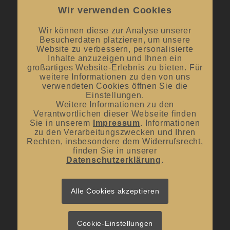
Donnerstag
Wir verwenden Cookies
Mai bis September:
12:00 Uhr – 20:00 Uhr / ab 18.00 Uhr
offene Verkostungen
Wir können diese zur Analyse unserer
Besucherdaten platzieren, um unsere
Oktober bis April:
12.00 Uhr – 18.00 Uhr
Website zu verbessern, personalisierte
Inhalte anzuzeigen und Ihnen ein
großartiges Website-Erlebnis zu bieten. Für
Mittwoch und Samstag
weitere Informationen zu den von uns
von 10:00 Uhr – 14:00 Uhr
verwendeten Cookies öffnen Sie die
Einstellungen.
Weitere Informationen zu den
Verantwortlichen dieser Webseite finden
Sie in unserem
Impressum
. Informationen
zu den Verarbeitungszwecken und Ihren
Rechten, insbesondere dem Widerrufsrecht,
UNSER BLOG
finden Sie in unserer
Datenschutzerklärung
.
#donnerstagsprickelts – Lust auf eine Geschmacksexplosion?
16. Juli 2026 - 10:10
#donnerstagsprickelts – Ruggele und französischer Rotwein
Alle Cookies akzeptieren
27. April 2026 - 13:19
#donnerstagsprickelts – Start ins Frühjahr
20. April 2026 - 14:36
Cookie-Einstellungen