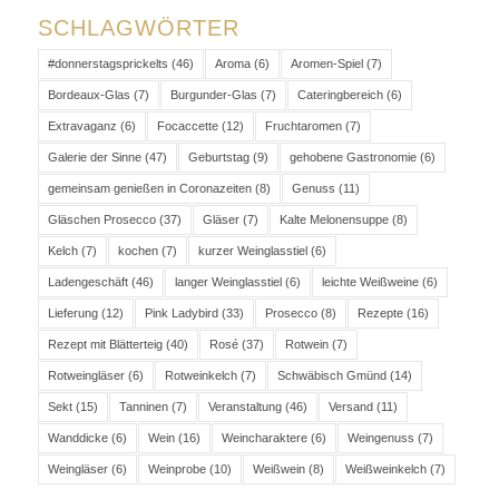
SCHLAGWÖRTER
#donnerstagsprickelts
(46)
Aroma
(6)
Aromen-Spiel
(7)
Bordeaux-Glas
(7)
Burgunder-Glas
(7)
Cateringbereich
(6)
Extravaganz
(6)
Focaccette
(12)
Fruchtaromen
(7)
Galerie der Sinne
(47)
Geburtstag
(9)
gehobene Gastronomie
(6)
gemeinsam genießen in Coronazeiten
(8)
Genuss
(11)
Gläschen Prosecco
(37)
Gläser
(7)
Kalte Melonensuppe
(8)
Kelch
(7)
kochen
(7)
kurzer Weinglasstiel
(6)
Ladengeschäft
(46)
langer Weinglasstiel
(6)
leichte Weißweine
(6)
Lieferung
(12)
Pink Ladybird
(33)
Prosecco
(8)
Rezepte
(16)
Rezept mit Blätterteig
(40)
Rosé
(37)
Rotwein
(7)
Rotweingläser
(6)
Rotweinkelch
(7)
Schwäbisch Gmünd
(14)
Sekt
(15)
Tanninen
(7)
Veranstaltung
(46)
Versand
(11)
Wanddicke
(6)
Wein
(16)
Weincharaktere
(6)
Weingenuss
(7)
Weingläser
(6)
Weinprobe
(10)
Weißwein
(8)
Weißweinkelch
(7)