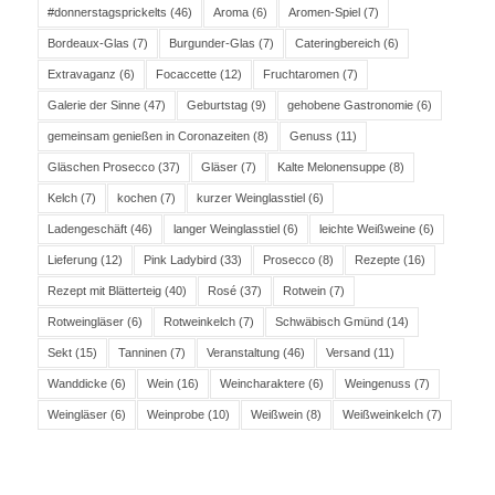
#donnerstagsprickelts
(46)
Aroma
(6)
Aromen-Spiel
(7)
Bordeaux-Glas
(7)
Burgunder-Glas
(7)
Cateringbereich
(6)
Extravaganz
(6)
Focaccette
(12)
Fruchtaromen
(7)
Galerie der Sinne
(47)
Geburtstag
(9)
gehobene Gastronomie
(6)
gemeinsam genießen in Coronazeiten
(8)
Genuss
(11)
Gläschen Prosecco
(37)
Gläser
(7)
Kalte Melonensuppe
(8)
Kelch
(7)
kochen
(7)
kurzer Weinglasstiel
(6)
Ladengeschäft
(46)
langer Weinglasstiel
(6)
leichte Weißweine
(6)
Lieferung
(12)
Pink Ladybird
(33)
Prosecco
(8)
Rezepte
(16)
Rezept mit Blätterteig
(40)
Rosé
(37)
Rotwein
(7)
Rotweingläser
(6)
Rotweinkelch
(7)
Schwäbisch Gmünd
(14)
Sekt
(15)
Tanninen
(7)
Veranstaltung
(46)
Versand
(11)
Wanddicke
(6)
Wein
(16)
Weincharaktere
(6)
Weingenuss
(7)
Weingläser
(6)
Weinprobe
(10)
Weißwein
(8)
Weißweinkelch
(7)