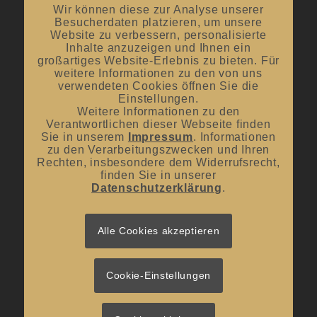
offene Verkostungen
Wir können diese zur Analyse unserer
Besucherdaten platzieren, um unsere
Oktober bis April:
12.00 Uhr – 18.00 Uhr
Website zu verbessern, personalisierte
Inhalte anzuzeigen und Ihnen ein
großartiges Website-Erlebnis zu bieten. Für
Mittwoch und Samstag
weitere Informationen zu den von uns
von 10:00 Uhr – 14:00 Uhr
verwendeten Cookies öffnen Sie die
Einstellungen.
Weitere Informationen zu den
Verantwortlichen dieser Webseite finden
Sie in unserem
Impressum
. Informationen
zu den Verarbeitungszwecken und Ihren
Rechten, insbesondere dem Widerrufsrecht,
UNSER BLOG
finden Sie in unserer
Datenschutzerklärung
.
#donnerstagsprickelts – Lust auf eine Geschmacksexplosion?
16. Juli 2026 - 10:10
#donnerstagsprickelts – Ruggele und französischer Rotwein
Alle Cookies akzeptieren
27. April 2026 - 13:19
#donnerstagsprickelts – Start ins Frühjahr
20. April 2026 - 14:36
Cookie-Einstellungen