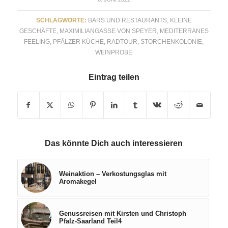
SCHLAGWORTE:
BARS UND RESTAURANTS
,
KLEINE
GESCHÄFTE
,
MAXIMILIANGASSE VON SPEYER
,
MEDITERRANES
FEELING
,
PFÄLZER KÜCHE
,
RADTOUR
,
STORCHENKOLONIE
,
WEINPROBE
Eintrag teilen
Das könnte Dich auch interessieren
Weinaktion – Verkostungsglas mit
Aromakegel
Genussreisen mit Kirsten und Christoph
Pfalz-Saarland Teil4