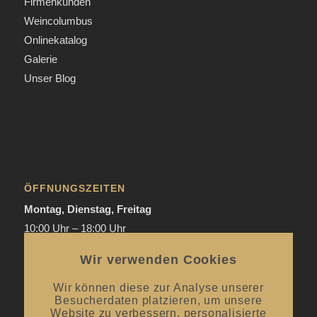
Firmenkunden
Weincolumbus
Onlinekatalog
Galerie
Unser Blog
ÖFFNUNGSZEITEN
Montag, Dienstag, Freitag
10:00 Uhr – 18:00 Uhr
Donnerstag
Wir verwenden Cookies
Mai bis September:
12:00 Uhr – 20:00 Uhr / ab 18.00 Uhr
offene Verkostungen
Wir können diese zur Analyse unserer
Besucherdaten platzieren, um unsere
Oktober bis April:
12.00 Uhr – 18.00 Uhr
Website zu verbessern, personalisierte