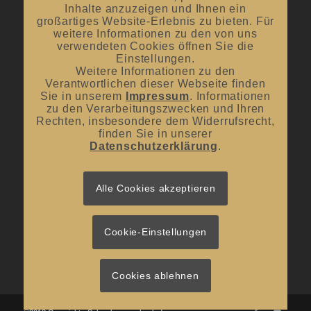
Inhalte anzuzeigen und Ihnen ein
großartiges Website-Erlebnis zu bieten. Für
Mittwoch und Samstag
weitere Informationen zu den von uns
von 10:00 Uhr – 14:00 Uhr
verwendeten Cookies öffnen Sie die
Einstellungen.
Weitere Informationen zu den
Verantwortlichen dieser Webseite finden
Sie in unserem
Impressum
. Informationen
zu den Verarbeitungszwecken und Ihren
Rechten, insbesondere dem Widerrufsrecht,
UNSER BLOG
finden Sie in unserer
Datenschutzerklärung
.
#donnerstagsprickelts – Lust auf eine Geschmacksexplosion?
16. Juli 2026 - 10:10
#donnerstagsprickelts – Ruggele und französischer Rotwein
Alle Cookies akzeptieren
27. April 2026 - 13:19
#donnerstagsprickelts – Start ins Frühjahr
20. April 2026 - 14:36
Cookie-Einstellungen
Cookies ablehnen