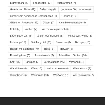
Extravaganz
(6)
Focaccette
(12)
Fruchtaromen
(7)
Galerie der Sinne
(47)
Geburtstag
(9)
gehobene Gastronomie
(6)
gemeinsam genießen in Coronazeiten
(8)
Genuss
(11)
Gläschen Prosecco
(37)
Gläser
(7)
Kalte Melonensuppe
(8)
Kelch
(7)
kochen
(7)
kurzer Weinglasstiel
(6)
Ladengeschäft
(46)
langer Weinglasstiel
(6)
leichte Weißweine
(6)
Lieferung
(12)
Pink Ladybird
(33)
Prosecco
(8)
Rezepte
(16)
Rezept mit Blätterteig
(40)
Rosé
(37)
Rotwein
(7)
Rotweingläser
(6)
Rotweinkelch
(7)
Schwäbisch Gmünd
(14)
Sekt
(15)
Tanninen
(7)
Veranstaltung
(46)
Versand
(11)
Wanddicke
(6)
Wein
(16)
Weincharaktere
(6)
Weingenuss
(7)
Weingläser
(6)
Weinprobe
(10)
Weißwein
(8)
Weißweinkelch
(7)