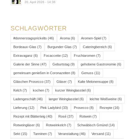
20. April 2026 - 14:36
SCHLAGWÖRTER
#donnerstagsprickelts
(46)
Aroma
(6)
Aromen-Spiel
(7)
Bordeaux-Glas
(7)
Burgunder-Glas
(7)
Cateringbereich
(6)
Extravaganz
(6)
Focaccette
(12)
Fruchtaromen
(7)
Galerie der Sinne
(47)
Geburtstag
(9)
gehobene Gastronomie
(6)
gemeinsam genießen in Coronazeiten
(8)
Genuss
(11)
Gläschen Prosecco
(37)
Gläser
(7)
Kalte Melonensuppe
(8)
Kelch
(7)
kochen
(7)
kurzer Weinglasstiel
(6)
Ladengeschäft
(46)
langer Weinglasstiel
(6)
leichte Weißweine
(6)
Lieferung
(12)
Pink Ladybird
(33)
Prosecco
(8)
Rezepte
(16)
Rezept mit Blätterteig
(40)
Rosé
(37)
Rotwein
(7)
Rotweingläser
(6)
Rotweinkelch
(7)
Schwäbisch Gmünd
(14)
Sekt
(15)
Tanninen
(7)
Veranstaltung
(46)
Versand
(11)