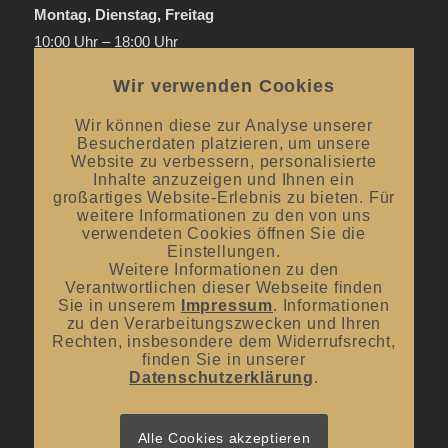
Montag, Dienstag, Freitag
10:00 Uhr – 18:00 Uhr
Donnerstag
Wir verwenden Cookies
Mai bis September:
12:00 Uhr – 20:00 Uhr / ab 18.00 Uhr
offene Verkostungen
Wir können diese zur Analyse unserer
Besucherdaten platzieren, um unsere
Oktober bis April:
12.00 Uhr – 18.00 Uhr
Website zu verbessern, personalisierte
Inhalte anzuzeigen und Ihnen ein
großartiges Website-Erlebnis zu bieten. Für
Mittwoch und Samstag
weitere Informationen zu den von uns
von 10:00 Uhr – 14:00 Uhr
verwendeten Cookies öffnen Sie die
Einstellungen.
Weitere Informationen zu den
Verantwortlichen dieser Webseite finden
Sie in unserem
Impressum
. Informationen
zu den Verarbeitungszwecken und Ihren
Rechten, insbesondere dem Widerrufsrecht,
UNSER BLOG
finden Sie in unserer
Datenschutzerklärung
.
#donnerstagsprickelts – Lust auf eine Geschmacksexplosion?
16. Juli 2026 - 10:10
#donnerstagsprickelts – Ruggele und französischer Rotwein
Alle Cookies akzeptieren
27. April 2026 - 13:19