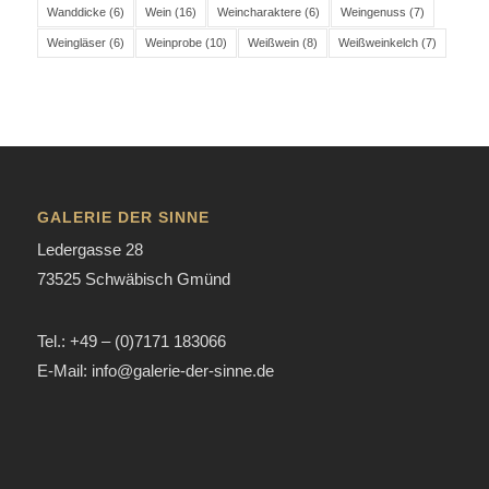
Wanddicke
(6)
Wein
(16)
Weincharaktere
(6)
Weingenuss
(7)
Weingläser
(6)
Weinprobe
(10)
Weißwein
(8)
Weißweinkelch
(7)
GALERIE DER SINNE
Ledergasse 28
73525 Schwäbisch Gmünd
Tel.: +49 – (0)7171 183066
E-Mail: info@galerie-der-sinne.de