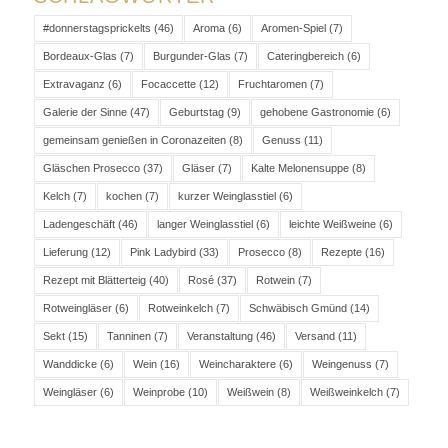
#donnerstagsprickelts
(46)
Aroma
(6)
Aromen-Spiel
(7)
Bordeaux-Glas
(7)
Burgunder-Glas
(7)
Cateringbereich
(6)
Extravaganz
(6)
Focaccette
(12)
Fruchtaromen
(7)
Galerie der Sinne
(47)
Geburtstag
(9)
gehobene Gastronomie
(6)
gemeinsam genießen in Coronazeiten
(8)
Genuss
(11)
Gläschen Prosecco
(37)
Gläser
(7)
Kalte Melonensuppe
(8)
Kelch
(7)
kochen
(7)
kurzer Weinglasstiel
(6)
Ladengeschäft
(46)
langer Weinglasstiel
(6)
leichte Weißweine
(6)
Lieferung
(12)
Pink Ladybird
(33)
Prosecco
(8)
Rezepte
(16)
Rezept mit Blätterteig
(40)
Rosé
(37)
Rotwein
(7)
Rotweingläser
(6)
Rotweinkelch
(7)
Schwäbisch Gmünd
(14)
Sekt
(15)
Tanninen
(7)
Veranstaltung
(46)
Versand
(11)
Wanddicke
(6)
Wein
(16)
Weincharaktere
(6)
Weingenuss
(7)
Weingläser
(6)
Weinprobe
(10)
Weißwein
(8)
Weißweinkelch
(7)