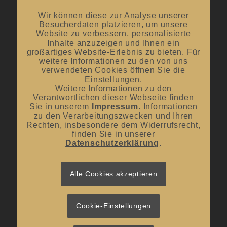
offene Verkostungen
Wir können diese zur Analyse unserer
Besucherdaten platzieren, um unsere
Oktober bis April:
12.00 Uhr – 18.00 Uhr
Website zu verbessern, personalisierte
Inhalte anzuzeigen und Ihnen ein
großartiges Website-Erlebnis zu bieten. Für
Mittwoch und Samstag
weitere Informationen zu den von uns
von 10:00 Uhr – 14:00 Uhr
verwendeten Cookies öffnen Sie die
Einstellungen.
Weitere Informationen zu den
Verantwortlichen dieser Webseite finden
Sie in unserem
Impressum
. Informationen
zu den Verarbeitungszwecken und Ihren
Rechten, insbesondere dem Widerrufsrecht,
UNSER BLOG
finden Sie in unserer
Datenschutzerklärung
.
#donnerstagsprickelts – Lust auf eine Geschmacksexplosion?
16. Juli 2026 - 10:10
#donnerstagsprickelts – Ruggele und französischer Rotwein
Alle Cookies akzeptieren
27. April 2026 - 13:19
#donnerstagsprickelts – Start ins Frühjahr
20. April 2026 - 14:36
Cookie-Einstellungen