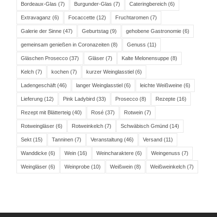
Bordeaux-Glas
(7)
Burgunder-Glas
(7)
Cateringbereich
(6)
Extravaganz
(6)
Focaccette
(12)
Fruchtaromen
(7)
Galerie der Sinne
(47)
Geburtstag
(9)
gehobene Gastronomie
(6)
gemeinsam genießen in Coronazeiten
(8)
Genuss
(11)
Gläschen Prosecco
(37)
Gläser
(7)
Kalte Melonensuppe
(8)
Kelch
(7)
kochen
(7)
kurzer Weinglasstiel
(6)
Ladengeschäft
(46)
langer Weinglasstiel
(6)
leichte Weißweine
(6)
Lieferung
(12)
Pink Ladybird
(33)
Prosecco
(8)
Rezepte
(16)
Rezept mit Blätterteig
(40)
Rosé
(37)
Rotwein
(7)
Rotweingläser
(6)
Rotweinkelch
(7)
Schwäbisch Gmünd
(14)
Sekt
(15)
Tanninen
(7)
Veranstaltung
(46)
Versand
(11)
Wanddicke
(6)
Wein
(16)
Weincharaktere
(6)
Weingenuss
(7)
Weingläser
(6)
Weinprobe
(10)
Weißwein
(8)
Weißweinkelch
(7)