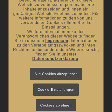
Besucherdaten platzieren, um unsere
Oktober bis April:
12.00 Uhr – 18.00 Uhr
Website zu verbessern, personalisierte
Inhalte anzuzeigen und Ihnen ein
großartiges Website-Erlebnis zu bieten. Für
Mittwoch und Samstag
weitere Informationen zu den von uns
von 10:00 Uhr – 14:00 Uhr
verwendeten Cookies öffnen Sie die
Einstellungen.
Weitere Informationen zu den
Verantwortlichen dieser Webseite finden
Sie in unserem
Impressum
. Informationen
zu den Verarbeitungszwecken und Ihren
Rechten, insbesondere dem Widerrufsrecht,
UNSER BLOG
finden Sie in unserer
Datenschutzerklärung
.
#donnerstagsprickelts – Lust auf eine Geschmacksexplosion?
16. Juli 2026 - 10:10
#donnerstagsprickelts – Ruggele und französischer Rotwein
Alle Cookies akzeptieren
27. April 2026 - 13:19
#donnerstagsprickelts – Start ins Frühjahr
20. April 2026 - 14:36
Cookie-Einstellungen
Cookies ablehnen