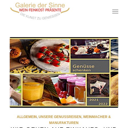
ALLGEMEIN
,
UNSERE GENUSSREISEN
,
WEINMACHER &
MANUFAKTUREN