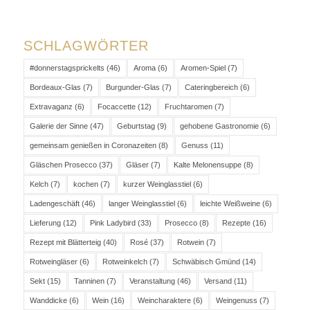
SCHLAGWÖRTER
#donnerstagsprickelts
(46)
Aroma
(6)
Aromen-Spiel
(7)
Bordeaux-Glas
(7)
Burgunder-Glas
(7)
Cateringbereich
(6)
Extravaganz
(6)
Focaccette
(12)
Fruchtaromen
(7)
Galerie der Sinne
(47)
Geburtstag
(9)
gehobene Gastronomie
(6)
gemeinsam genießen in Coronazeiten
(8)
Genuss
(11)
Gläschen Prosecco
(37)
Gläser
(7)
Kalte Melonensuppe
(8)
Kelch
(7)
kochen
(7)
kurzer Weinglasstiel
(6)
Ladengeschäft
(46)
langer Weinglasstiel
(6)
leichte Weißweine
(6)
Lieferung
(12)
Pink Ladybird
(33)
Prosecco
(8)
Rezepte
(16)
Rezept mit Blätterteig
(40)
Rosé
(37)
Rotwein
(7)
Rotweingläser
(6)
Rotweinkelch
(7)
Schwäbisch Gmünd
(14)
Sekt
(15)
Tanninen
(7)
Veranstaltung
(46)
Versand
(11)
Wanddicke
(6)
Wein
(16)
Weincharaktere
(6)
Weingenuss
(7)