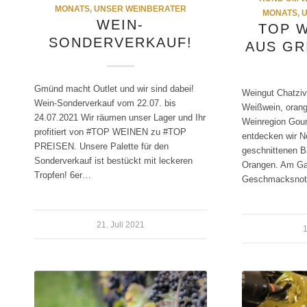
MONATS
,
UNSER WEINBERATER
MONATS
,
U
WEIN-
TOP W
SONDERVERKAUF!
US GRI
Gmünd macht Outlet und wir sind dabei!
Weingut Chatziv
Wein-Sonderverkauf vom 22.07. bis
Weißwein, orang
24.07.2021 Wir räumen unser Lager und Ihr
Weinregion Gou
profitiert von #TOP WEINEN zu #TOP
entdecken wir N
PREISEN. Unsere Palette für den
geschnittenen 
Sonderverkauf ist bestückt mit leckeren
Orangen. Am Ga
Tropfen! 6er…
Geschmacksnote
21. Juli 2021
1