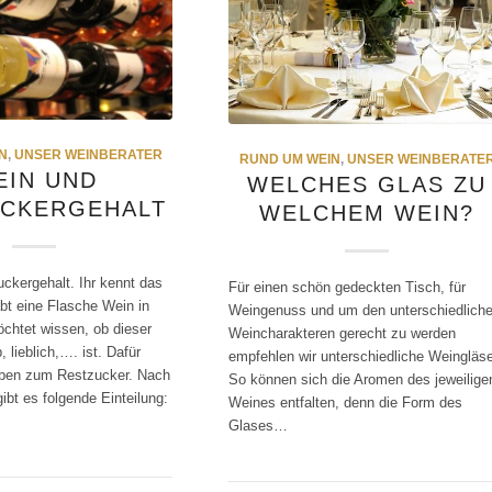
N
,
UNSER WEINBERATER
RUND UM WEIN
,
UNSER WEINBERATE
EIN UND
WELCHES GLAS ZU
UCKERGEHALT
WELCHEM WEIN?
ckergehalt. Ihr kennt das
Für einen schön gedeckten Tisch, für
bt eine Flasche Wein in
Weingenuss und um den unterschiedlich
chtet wissen, ob dieser
Weincharakteren gerecht zu werden
, lieblich,…. ist. Dafür
empfehlen wir unterschiedliche Weingläse
aben zum Restzucker. Nach
So können sich die Aromen des jeweilige
bt es folgende Einteilung:
Weines entfalten, denn die Form des
Glases…