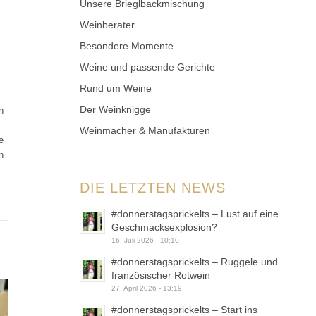
Unsere Brieglbackmischung
Weinberater
S
Besondere Momente
Weine und passende Gerichte
Rund um Weine
Der Weinknigge
n
Weinmacher & Manufakturen
e
n
DIE LETZTEN NEWS
#donnerstagsprickelts – Lust auf eine
Geschmacksexplosion?
16. Juli 2026 - 10:10
#donnerstagsprickelts – Ruggele und
französischer Rotwein
27. April 2026 - 13:19
#donnerstagsprickelts – Start ins