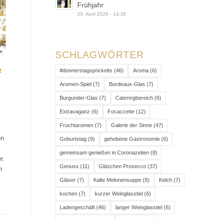
Frühjahr
20. April 2026 - 14:36
SCHLAGWÖRTER
#donnerstagsprickelts
(46)
Aroma
(6)
R
Aromen-Spiel
(7)
Bordeaux-Glas
(7)
Burgunder-Glas
(7)
Cateringbereich
(6)
Extravaganz
(6)
Focaccette
(12)
Fruchtaromen
(7)
Galerie der Sinne
(47)
en
Geburtstag
(9)
gehobene Gastronomie
(6)
gemeinsam genießen in Coronazeiten
(8)
r.
Genuss
(11)
Gläschen Prosecco
(37)
n
Gläser
(7)
Kalte Melonensuppe
(8)
Kelch
(7)
kochen
(7)
kurzer Weinglasstiel
(6)
Ladengeschäft
(46)
langer Weinglasstiel
(6)