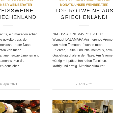
NSER WEINBERATER
MONATS
,
UNSER WEINBERATER
EISSWEINE A
TOP ROTWEINE AU
ECHENLAND!
GRIECHENLAND!
aritis, ein makedonischer
NAOUSSA XINOMAVRO Bio PDO
e gekeltert aus der
Weingut DALAMARA Animierende Arome
menissa. In der Nase
von reifen Tomaten, frischen roten
oten von frisch
Früchten, Salbei und Pflaumenmus, sowi
Bananen sowie Limonen und
Grapefruitschale in der Nase. Am Gaume
umen wirken die
würzig mit präsenten reifen Tanninen,
n deutlicher…
kräftig und saftig. Mittelmeerkräuter…
6. April 2021
7. April 2021