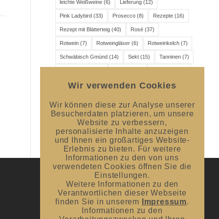
leichte Weißweine
(6)
Lieferung
(12)
Pink Ladybird
(33)
Prosecco
(8)
Rezepte
(16)
Rezept mit Blätterteig
(40)
Rosé
(37)
Rotwein
(7)
Rotweingläser
(6)
Rotweinkelch
(7)
Schwäbisch Gmünd
(14)
Sekt
(15)
Tanninen
(7)
Veranstaltung
(46)
Versand
(11)
Wanddicke
(6)
Wir verwenden Cookies
Wein
(16)
Weincharaktere
(6)
Weingenuss
(7)
Weingläser
(6)
Weinprobe
(10)
Weißwein
(8)
Wir können diese zur Analyse unserer
Weißweinkelch
(7)
Besucherdaten platzieren, um unsere
Website zu verbessern,
personalisierte Inhalte anzuzeigen
und Ihnen ein großartiges Website-
Erlebnis zu bieten. Für weitere
Informationen zu den von uns
verwendeten Cookies öffnen Sie die
Einstellungen.
Weitere Informationen zu den
UNSER BLOG
Verantwortlichen dieser Webseite
finden Sie in unserem
Impressum
.
#donnerstagsprickelts – Lust auf eine
Informationen zu den
Geschmacksexplosion?