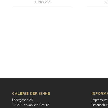
17. März 2021
11
GALERIE DER SINNE
INFORM
Ledergasse 28
Impressum
73525 Schwäbisch Gmünd
Datenschut