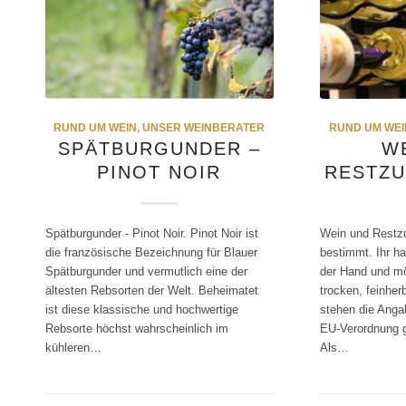
RUND UM WEIN
,
UNSER WEINBERATER
RUND UM WEI
SPÄTBURGUNDER –
W
PINOT NOIR
RESTZ
Spätburgunder - Pinot Noir. Pinot Noir ist
Wein und Restzu
die französische Bezeichnung für Blauer
bestimmt. Ihr ha
Spätburgunder und vermutlich eine der
der Hand und mö
ältesten Rebsorten der Welt. Beheimatet
trocken, feinherb
ist diese klassische und hochwertige
stehen die Ang
Rebsorte höchst wahrscheinlich im
EU-Verordnung gi
kühleren…
Als…