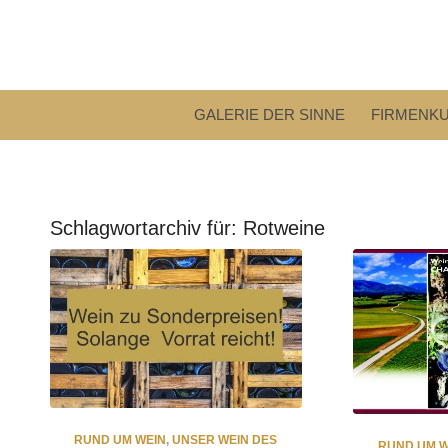
GALERIE DER SINNE
FIRMENK
Schlagwortarchiv für:
Rotweine
RUND UM WEIN
,
UNSER WEIN DES
RUND UM W