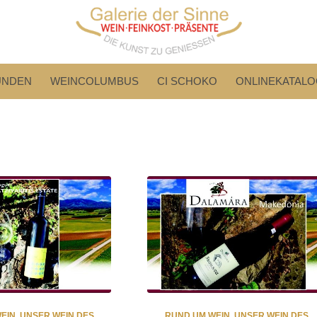
UNDEN
WEINCOLUMBUS
CI SCHOKO
ONLINEKATALO
EIN
,
UNSER WEIN DES
RUND UM WEIN
,
UNSER WEIN DES