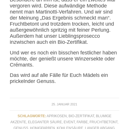
vergoren wird. Diese aufwändige Methode
nennt man Martinotti-Verfahren. Und wir sind
der Meinung „Das Ergebnis schmeckt man“.
Fruchtbetont und trotzdem trocken, leicht und
außergewöhnlich spritzig mit feiner Perlung.
Außerdem hat unser Lieblingsprosecco
inzwischen auch ein Bio-Zertifikat.
Und wer es noch ein bisschen festlicher haben
möchte, der genießt unsere Winzersekte oder
Crémants.
Das wird auf alle Fälle für Euch Mädels ein
prickelnder Genuss.
25. JANUAR 2021
SCHLAGWORTE:
APRIKOSEN
,
BIO-ZERTIFIKAT
,
BLUMIGE
AKZENTE
,
ELEGANTER SÄURE
,
EVENT
,
FARBE
,
FRUCHTBETONT
,
GENUSS
,
HONIGFARBEN
,
KOHLENSÄURE
,
LANGER ABGANG
,