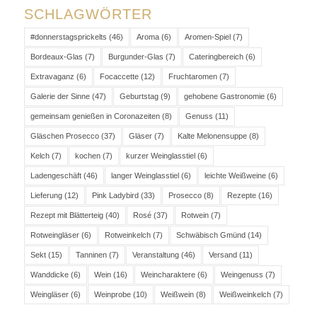
SCHLAGWÖRTER
#donnerstagsprickelts
(46)
Aroma
(6)
Aromen-Spiel
(7)
Bordeaux-Glas
(7)
Burgunder-Glas
(7)
Cateringbereich
(6)
Extravaganz
(6)
Focaccette
(12)
Fruchtaromen
(7)
Galerie der Sinne
(47)
Geburtstag
(9)
gehobene Gastronomie
(6)
gemeinsam genießen in Coronazeiten
(8)
Genuss
(11)
Gläschen Prosecco
(37)
Gläser
(7)
Kalte Melonensuppe
(8)
Kelch
(7)
kochen
(7)
kurzer Weinglasstiel
(6)
Ladengeschäft
(46)
langer Weinglasstiel
(6)
leichte Weißweine
(6)
Lieferung
(12)
Pink Ladybird
(33)
Prosecco
(8)
Rezepte
(16)
Rezept mit Blätterteig
(40)
Rosé
(37)
Rotwein
(7)
Rotweingläser
(6)
Rotweinkelch
(7)
Schwäbisch Gmünd
(14)
Sekt
(15)
Tanninen
(7)
Veranstaltung
(46)
Versand
(11)
Wanddicke
(6)
Wein
(16)
Weincharaktere
(6)
Weingenuss
(7)
Weingläser
(6)
Weinprobe
(10)
Weißwein
(8)
Weißweinkelch
(7)