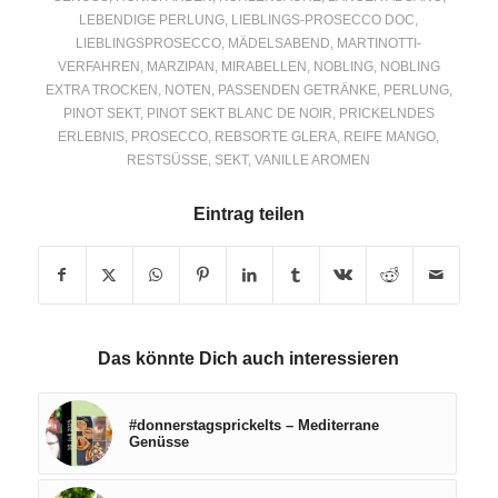
LEBENDIGE PERLUNG
,
LIEBLINGS-PROSECCO DOC
,
LIEBLINGSPROSECCO
,
MÄDELSABEND
,
MARTINOTTI-
VERFAHREN
,
MARZIPAN
,
MIRABELLEN
,
NOBLING
,
NOBLING
EXTRA TROCKEN
,
NOTEN
,
PASSENDEN GETRÄNKE
,
PERLUNG
,
PINOT SEKT
,
PINOT SEKT BLANC DE NOIR
,
PRICKELNDES
ERLEBNIS
,
PROSECCO
,
REBSORTE GLERA
,
REIFE MANGO
,
RESTSÜSSE
,
SEKT
,
VANILLE AROMEN
Eintrag teilen
Das könnte Dich auch interessieren
#donnerstagsprickelts – Mediterrane
Genüsse