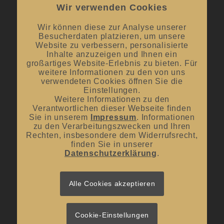
Wir verwenden Cookies
Mai bis September:
12:00 Uhr – 20:00 Uhr / ab 18.00 Uhr
offene Verkostungen
Wir können diese zur Analyse unserer
Besucherdaten platzieren, um unsere
Oktober bis April:
12.00 Uhr – 18.00 Uhr
Website zu verbessern, personalisierte
Inhalte anzuzeigen und Ihnen ein
großartiges Website-Erlebnis zu bieten. Für
Mittwoch und Samstag
weitere Informationen zu den von uns
von 10:00 Uhr – 14:00 Uhr
verwendeten Cookies öffnen Sie die
Einstellungen.
Weitere Informationen zu den
Verantwortlichen dieser Webseite finden
Sie in unserem
Impressum
. Informationen
zu den Verarbeitungszwecken und Ihren
Rechten, insbesondere dem Widerrufsrecht,
UNSER BLOG
finden Sie in unserer
Datenschutzerklärung
.
#donnerstagsprickelts – Lust auf eine Geschmacksexplosion?
16. Juli 2026 - 10:10
#donnerstagsprickelts – Ruggele und französischer Rotwein
Alle Cookies akzeptieren
27. April 2026 - 13:19
#donnerstagsprickelts – Start ins Frühjahr
20. April 2026 - 14:36
Cookie-Einstellungen